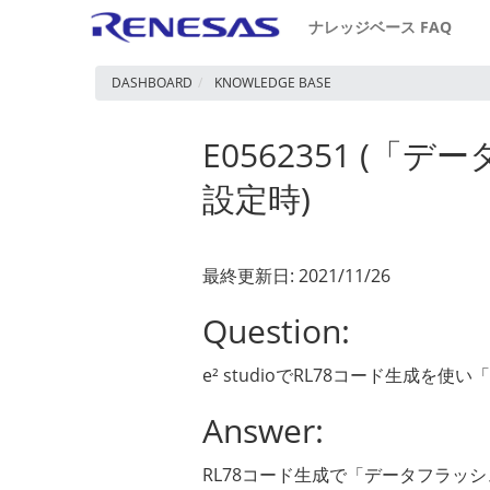
ナレッジベース FAQ
DASHBOARD
KNOWLEDGE BASE
E0562351 
設定時)
最終更新日: 2021/11/26
Question:
e² studioでRL78コード生成
Answer:
RL78コード生成で「データフラ