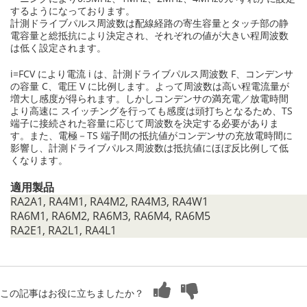
するようになっております。
計測ドライブパルス周波数は配線経路の寄生容量とタッチ部の静
電容量と総抵抗により決定され、それぞれの値が大きい程周波数
は低く設定されます。
i=FCV により電流 i は、計測ドライブパルス周波数 F、コンデンサ
の容量 C、電圧 V に比例します。よって周波数は高い程電流量が
増大し感度が得られます。しかしコンデンサの満充電／放電時間
より高速に スイッチングを行っても感度は頭打ちとなるため、TS
端子に接続された容量に応じて周波数を決定する必要がありま
す。また、電極－TS 端子間の抵抗値がコンデンサの充放電時間に
影響し、計測ドライブパルス周波数は抵抗値にほぼ反比例して低
くなります。
適用製品
RA2A1, RA4M1, RA4M2, RA4M3, RA4W1
RA6M1, RA6M2, RA6M3, RA6M4, RA6M5
RA2E1, RA2L1, RA4L1
この記事はお役に立ちましたか？