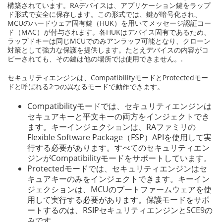
構築されています。RAデバイスは、アプリケーション鍵をラップ
ド形式で安全に保存します。この形式では、鍵が暗号化され、
MCUのハードウェア固有鍵（HUK）を用いてメッセージ認証コー
ド（MAC）が付与されます。各HUKはデバイス固有であるため、
ラップドキーは同じMCUでのみアンラップ可能となり、クローン
対策として強力な保護を提供します。たとえデバイスの内容がコ
ピーされても、その鍵は他の場所では使用できません。.
セキュリティエンジンは、CompatibilityモードとProtectedモー
ドと呼ばれる2つの異なるモードで動作できます。
Compatibilityモードでは、セキュリティエンジンは
セキュアキーと平文キーの両方をインジェクトでき
ます。キーインジェクションは、RAファミリの
Flexible Software Package（FSP）APIを使用して実
行する必要があります。すべてのセキュリティエン
ジンがCompatibilityモードをサポートしています。
Protectedモードでは、セキュリティエンジンはセ
キュアキーのみをインジェクトできます。キーイン
ジェクションは、MCUのブートファームウェアを使
用して実行する必要があります。保護モードをサポ
ートするのは、RSIPセキュリティエンジンとSCE9の
みです。