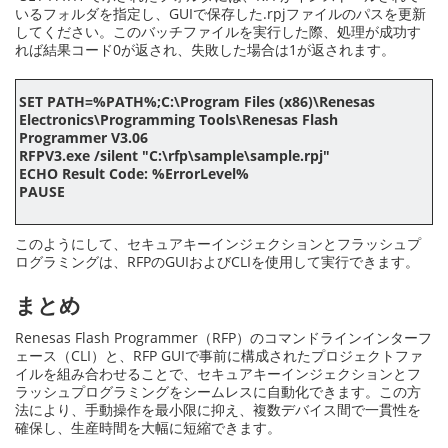
いるフォルダを指定し、GUIで保存した.rpjファイルのパスを更新
してください。このバッチファイルを実行した際、処理が成功す
れば結果コード0が返され、失敗した場合は1が返されます。
SET PATH=%PATH%;C:\Program Files (x86)\Renesas
Electronics\Programming Tools\Renesas Flash
Programmer V3.06
RFPV3.exe /silent "C:\rfp\sample\sample.rpj"
ECHO Result Code: %ErrorLevel%
PAUSE
このようにして、セキュアキーインジェクションとフラッシュプ
ログラミングは、RFPのGUIおよびCLIを使用して実行できます。
まとめ
Renesas Flash Programmer（RFP）のコマンドラインインターフ
ェース（CLI）と、RFP GUIで事前に構成されたプロジェクトファ
イルを組み合わせることで、セキュアキーインジェクションとフ
ラッシュプログラミングをシームレスに自動化できます。この方
法により、手動操作を最小限に抑え、複数デバイス間で一貫性を
確保し、生産時間を大幅に短縮できます。