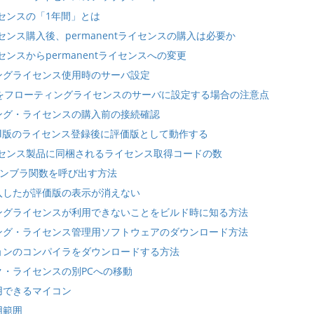
ライセンスの「1年間」とは
ライセンス購入後、permanentライセンスの購入は必要か
イセンスからpermanentライセンスへの変更
ングライセンス使用時のサーバ設定
バをフローティングライセンスのサーバに設定する場合の注意点
ング・ライセンスの購入前の接続確認
ional版のライセンス登録後に評価版として動作する
ライセンス製品に同梱されるライセンス取得コードの数
センブラ関数を呼び出す方法
入したが評価版の表示が消えない
ングライセンスが利用できないことをビルド時に知る方法
ング・ライセンス管理用ソフトウェアのダウンロード方法
ョンのコンパイラをダウンロードする方法
ク・ライセンスの別PCへの移動
用できるマイコン
用範囲