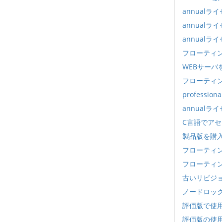
annual
annual
annualラ
フローティ
WEBサー
フローティ
profess
annual
C言語でア
製品版を購
フローティ
フローティ
古いリビジ
ノードロッ
評価版で使
評価版の使