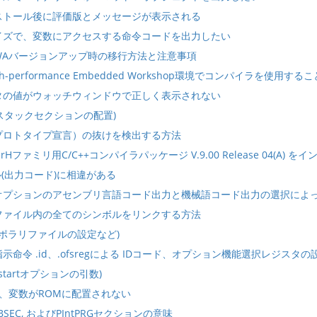
ストール後に評価版とメッセージが表示される
イズで、変数にアクセスする命令コードを出力したい
30WAバージョンアップ時の移行方法と注意事項
h-performance Embedded Workshop環境でコンパイラを使用す
ンタの値がウォッチウィンドウで正しく表示されない
W) (スタックセクションの配置)
プロトタイプ宣言）の抜けを検出する方法
uperHファミリ用C/C++コンパイラパッケージ V.9.00 Release 04(A) を
ル(出力コード)に相違がある
オプションのアセンブリ言語コード出力と機械語コード出力の選択によ
ファイル内の全てのシンボルをリンクする方法
テンポラリファイルの設定など)
示命令 .id、.ofsregによる IDコード、オプション機能選択レジスタの
 (-startオプションの引数)
言後、変数がROMに配置されない
C$BSEC, およびPIntPRGセクションの意味