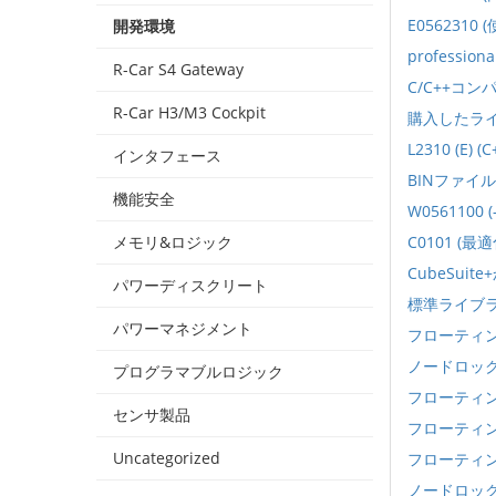
E056231
開発環境
professi
R-Car S4 Gateway
C/C++コ
R-Car H3/M3 Cockpit
購入したラ
L2310 (E)
インタフェース
BINファイ
機能安全
W0561100
メモリ&ロジック
C0101 
CubeSui
パワーディスクリート
標準ライブ
パワーマネジメント
フローティ
ノードロッ
プログラマブルロジック
フローティ
センサ製品
フローティ
Uncategorized
フローティ
ノードロッ