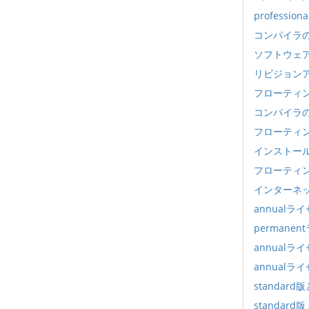
profess
コンパイラ
ソフトウェ
リビジョン
フローティ
コンパイラのS
フローティ
インストー
フローティ
インターネ
annualラ
permane
annual
annualラ
standard
standar