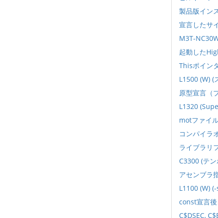
製品版イン
宣言したサ
M3T-NC
起動したHig
Thisポイ
L1500 (
原型宣言（
L1320 (S
motファイ
コンパイラ
ライブラリ
C3300 (
アセンブラ指
L1100 (W)
const宣
C$DSEC, 