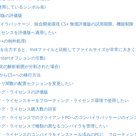
0 (使用しているシンボル名)
onal版の評価版
ンパイラパッケージ、統合開発環境 CS+ 無償評価版の試用期限、機能制限
イセンスを評価版へ適用したい
 (C++の例外処理)
ルを出力すると、motファイルと比較してファイルサイズが非常に大きく
 (-startオプションの引数)
(最適化の解析範囲が分割された場合)
te+からCS+への移行方法
ラリ関数の配置セクションを変更したい
ング・ライセンスの評価版
ク・ライセンスキーをフローティング・ライセンス環境で使用したい
ング・ライセンス購入数の目安
ング・ライセンスでのクライアントPCへのコンパイラパッケージのイン
ング・ライセンスで種類の異なるコンパイラを管理したい
ク・ライセンスのコンパイラをインストール済みのPCに、フローティン