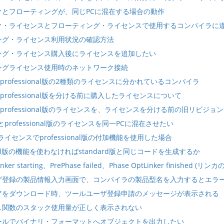
クとフローティングが、同じPCに混在する場合の動作
ク・ライセンスとフローティング・ライセンスで使用するコンパイラに
ング・ライセンス利用状況の確認方法
ング・ライセンス購入後にライセンスを追加したい
ングライセンス使用時のネットワーク接続
d版/professional版の2種類のライセンスに分かれているコンパイラ
d版/professional版を分ける前に購入したライセンスについて
d版/professional版のライセンスを、ライセンスを分ける前の旧リビジ
d版とprofessional版のライセンスを同一PCに混在させたい
d版ライセンスでprofessional版の付加機能を使用した場合
ional版の機能を使わなければstandard版と同じコードを生成するか
inker starting、PrePhase failed、Phase OptLinker finished (リン
ザ登録の製品情報入力画面で、コンパイラの製品型名を入力するとエラ
アをダウンロード時、ツールユーザ登録申請のメッセージが表示される
し関数のスタック使用量が正しく表示されない
ールでバイナリ・フォーマットへオブジェクトを出力したい