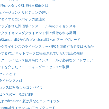
ional版のスタック破壊検出機能とは
のバージョンとリビジョンの違い
アタイマとコンパイラの最適化
アップされた評価版インストール時のライセンスキー
ングライセンスがクライアント側で保持される期間
tandard版からProfessional版へのアップグレード
ングライセンスのライセンスサーバPCを準備する必要はあるか
ルするPCがネットワークに接続されていない場合の制約
ング・ライセンス使用時にインストールが必要なソフトウェア
ットを介したフローティングライセンスの取得
イセンスとは
ntライセンスとは
ライセンスに対応したコンパイラ
イセンスのWEB登録期限
版とprofessional版は異なるコンパイラか
d版 annualライセンスのアップグレード