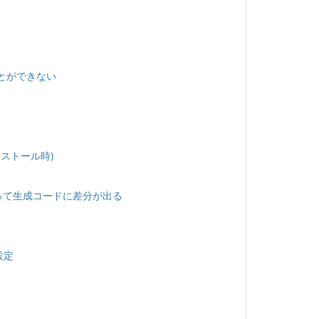
ることができない
インストール時)
って生成コードに差分が出る
設定