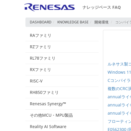
ナレッジベース FAQ
DASHBOARD
KNOWLEDGE BASE
開発環境
コンパイ
RAファミリ
RZファミリ
RL78ファミリ
ルネサス製
RXファミリ
Window
Cコンパイ
RISC-V
複数のCRC
RH850ファミリ
annual
Renesas Synergy™
annual
annual
その他MCU・MPU製品
フローティ
Reality AI Software
E056230